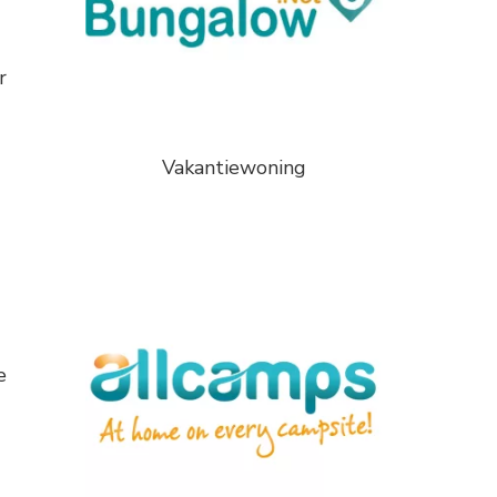
r
Vakantiewoning
e