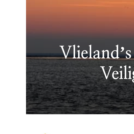
Vlielandʼs
Veil