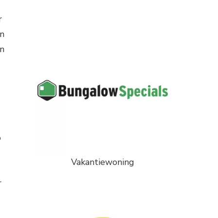
r
an
en
o
Vakantiewoning
r