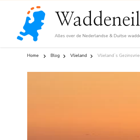
Waddeneil
Alles over de Nederlandse & Duitse wadd
Home
Blog
Vlieland
Vlielandʼs Gezinsvrie