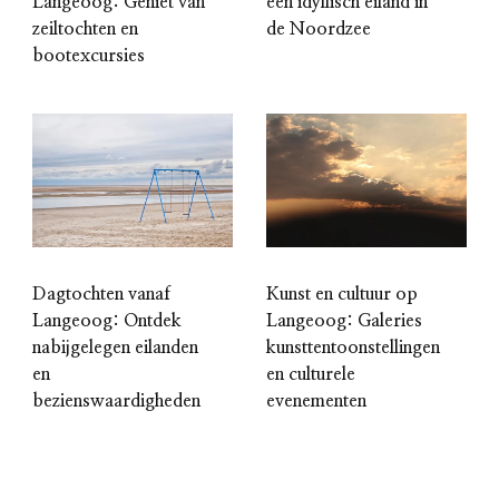
Langeoog: Geniet van
een idyllisch eiland in
zeiltochten en
de Noordzee
bootexcursies
Dagtochten vanaf
Kunst en cultuur op
Langeoog: Ontdek
Langeoog: Galeries
nabijgelegen eilanden
kunsttentoonstellingen
en
en culturele
bezienswaardigheden
evenementen