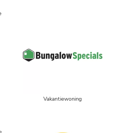
e
Vakantiewoning
e