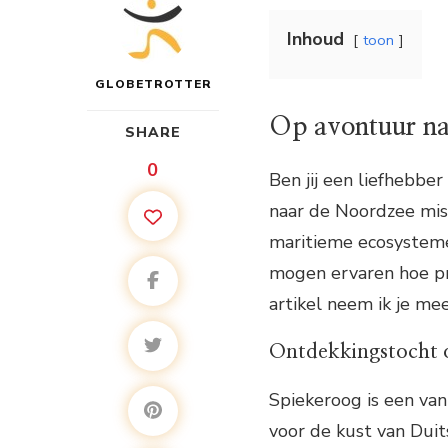
Inhoud
toon
GLOBETROTTER
Op avontuur na
SHARE
0
Ben jij een liefhebber
naar de Noordzee miss
maritieme ecosysteme
mogen ervaren hoe pra
artikel neem ik je me
Ontdekkingstocht 
Spiekeroog is een va
voor de kust van Duit