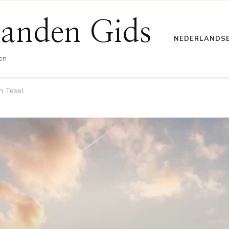
anden Gids
NEDERLANDS
en
n Texel