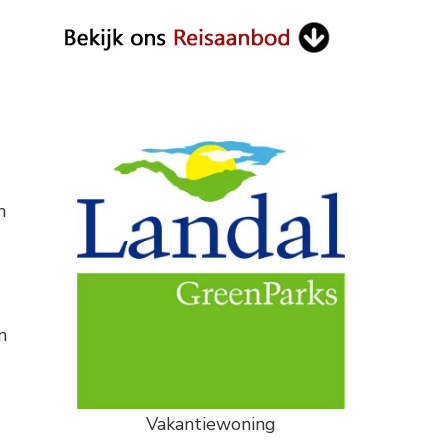
n
n
Vakantiewoning