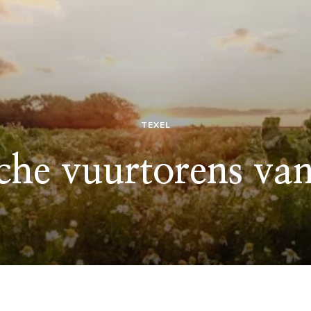
TEXEL
sche vuurtorens van