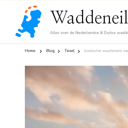
Waddeneil
Alles over de Nederlandse & Duitse wadd
Home
Blog
Texel
Iconische vuurtorens va