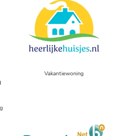
Vakantiewoning
d
ng