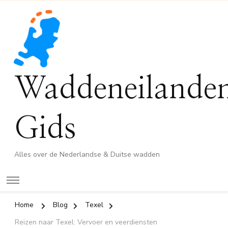
Waddeneilande
Gids
Alles over de Nederlandse & Duitse wadden
Home
Blog
Texel
Reizen naar Texel: Vervoer en veerdiensten