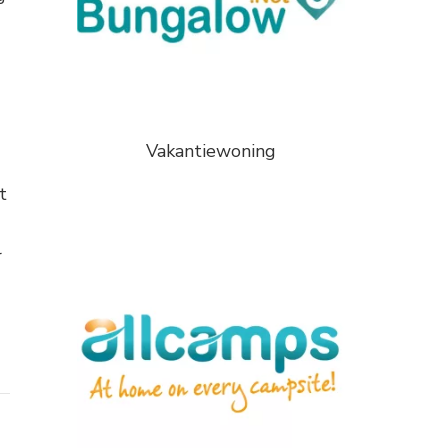
Vakantiewoning
t
r