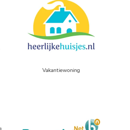
e
Vakantiewoning
g