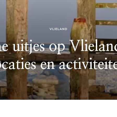
VLIELAND
 uitjes op Vlieland
ocaties en activiteit