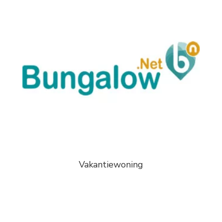
Vakantiewoning