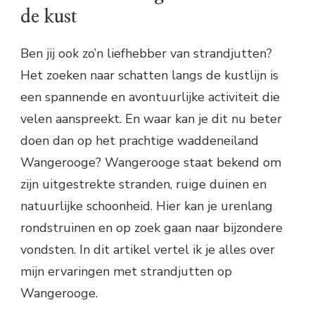
de kust
Ben jij ook zo’n liefhebber van strandjutten?
Het zoeken naar schatten langs de kustlijn is
een spannende en avontuurlijke activiteit die
velen aanspreekt. En waar kan je dit nu beter
doen dan op het prachtige waddeneiland
Wangerooge? Wangerooge staat bekend om
zijn uitgestrekte stranden, ruige duinen en
natuurlijke schoonheid. Hier kan je urenlang
rondstruinen en op zoek gaan naar bijzondere
vondsten. In dit artikel vertel ik je alles over
mijn ervaringen met strandjutten op
Wangerooge.