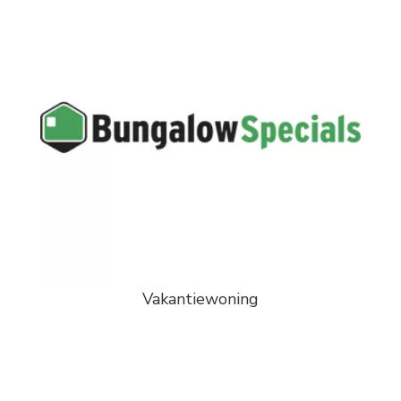
Vakantiewoning