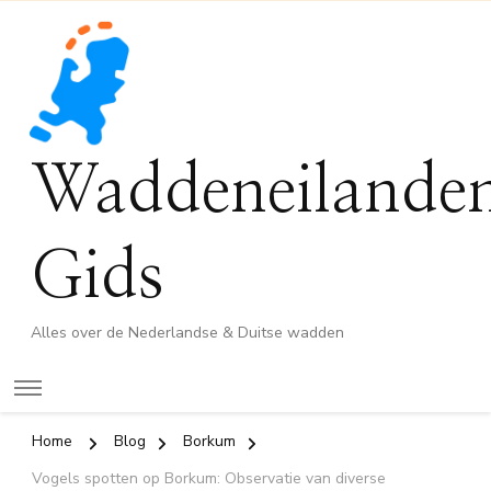
Waddeneilande
Gids
Alles over de Nederlandse & Duitse wadden
Home
Blog
Borkum
Vogels spotten op Borkum: Observatie van diverse