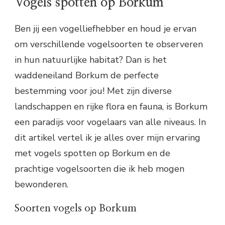
Vogels spotten op Borkum
Ben jij een vogelliefhebber en houd je ervan
om verschillende vogelsoorten te observeren
in hun natuurlijke habitat? Dan is het
waddeneiland Borkum de perfecte
bestemming voor jou! Met zijn diverse
landschappen en rijke flora en fauna, is Borkum
een paradijs voor vogelaars van alle niveaus. In
dit artikel vertel ik je alles over mijn ervaring
met vogels spotten op Borkum en de
prachtige vogelsoorten die ik heb mogen
bewonderen.
Soorten vogels op Borkum