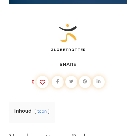
GLOBETROTTER
SHARE
0
Inhoud
toon