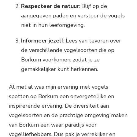
Respecteer de natuur
: Blijf op de
aangegeven paden en verstoor de vogels
niet in hun leefomgeving.
Informeer jezelf
: Lees van tevoren over
de verschillende vogelsoorten die op
Borkum voorkomen, zodat je ze
gemakkelijker kunt herkennen.
Al met al was mijn ervaring met vogels
spotten op Borkum een onvergetelijke en
inspirerende ervaring. De diversiteit aan
vogelsoorten en de prachtige omgeving maken
van Borkum een waar paradijs voor
vogelliefhebbers. Dus pak je verrekijker en