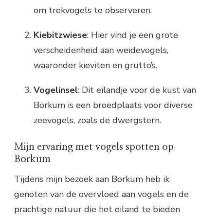
om trekvogels te observeren.
Kiebitzwiese
: Hier vind je een grote
verscheidenheid aan weidevogels,
waaronder kieviten en grutto’s.
Vogelinsel
: Dit eilandje voor de kust van
Borkum is een broedplaats voor diverse
zeevogels, zoals de dwergstern.
Mijn ervaring met vogels spotten op
Borkum
Tijdens mijn bezoek aan Borkum heb ik
genoten van de overvloed aan vogels en de
prachtige natuur die het eiland te bieden