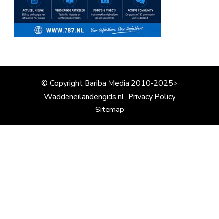
© Copyright Bariba Media 2010-2025>
Waddeneilandengids.nl
Privacy Policy
Sitemap